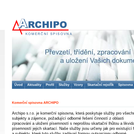
ARCHIPO
komerční spisovna
Úvod
Aktuality
Profil
Služby
Vzory
Skartační rejstřík
Spisovna
Komerční spisovna ARCHIPO
Archipo s.r.o. je komerční spisovna, která poskytuje služby pro všech
subjekty a zájemce, požadující odborné řešení činností z oblasti
zpracování a uložení písemností s neprošlou skartační lhůtou a likvid
písemností jejich skartací. Naše služby jsou určeny jak pro existující 
a subjekty, které tyto služby zadávají formou outsorcingu odborné