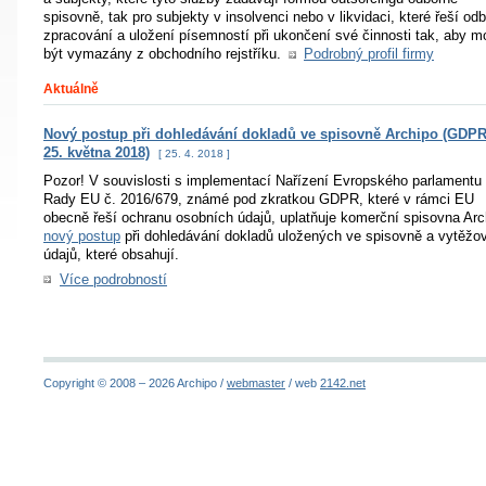
spisovně, tak pro subjekty v insolvenci nebo v likvidaci, které řeší od
zpracování a uložení písemností při ukončení své činnosti tak, aby m
být vymazány z obchodního rejstříku.
Podrobný profil firmy
Aktuálně
Nový postup při dohledávání dokladů ve spisovně Archipo (GDPR
25. května 2018)
[ 25. 4. 2018 ]
Pozor! V souvislosti s implementací Nařízení Evropského parlamentu
Rady EU č. 2016/679, známé pod zkratkou GDPR, které v rámci EU
obecně řeší ochranu osobních údajů, uplatňuje komerční spisovna Arc
nový postup
při dohledávání dokladů uložených ve spisovně a vytěžo
údajů, které obsahují.
Více podrobností
Copyright © 2008 – 2026 Archipo /
webmaster
/ web
2142.net