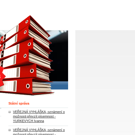
Státní správa
VEŘEJNÁ VYHLÁŠKA, oznámení o
možnosti převzít písemnost -
YURKEVYCH Ivanna
VEŘEJNÁ VYHLÁŠKA, oznámení o
možnosti převzít písemnost -