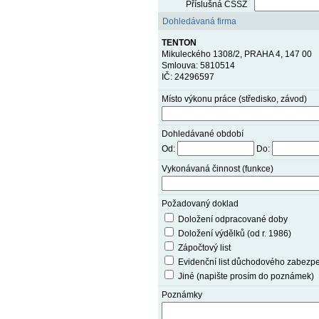
Příslušná ČSSZ
Dohledávaná firma
TENTON
Mikuleckého 1308/2, PRAHA 4, 147 00
Smlouva: 5810514
IČ: 24296597
Místo výkonu práce (středisko, závod)
Dohledávané období
Od:
Do:
Vykonávaná činnost (funkce)
Požadovaný doklad
Doložení odpracované doby
Doložení výdělků (od r. 1986)
Zápočtový list
Evidenční list důchodového zabezp
Jiné (napište prosím do poznámek)
Poznámky