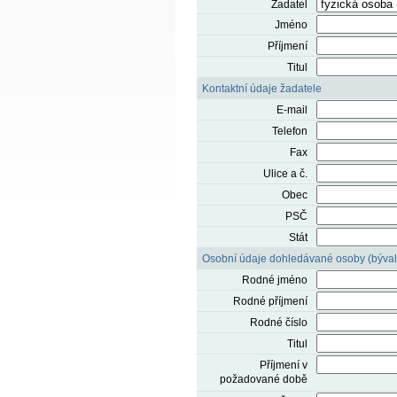
Žadatel
Jméno
Příjmení
Titul
Kontaktní údaje žadatele
E-mail
Telefon
Fax
Ulice a č.
Obec
PSČ
Stát
Osobní údaje dohledávané osoby (býva
Rodné jméno
Rodné příjmení
Rodné číslo
Titul
Příjmení v
požadované době