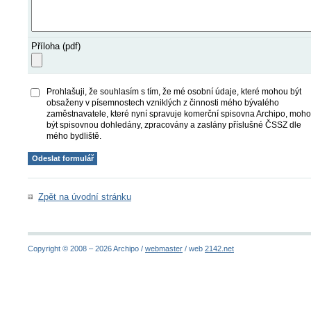
Příloha (pdf)
Prohlašuji, že souhlasím s tím, že mé osobní údaje, které mohou být
obsaženy v písemnostech vzniklých z činnosti mého bývalého
zaměstnavatele, které nyní spravuje komerční spisovna Archipo, moh
být spisovnou dohledány, zpracovány a zaslány příslušné ČSSZ dle
mého bydliště.
Zpět na úvodní stránku
Copyright © 2008 – 2026 Archipo /
webmaster
/ web
2142.net