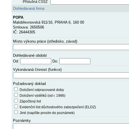
Příslušná ČSSZ
Dohledávaná firma
POPA
Malobřevnovská 911/16, PRAHA 6, 160 00
Smlouva: 2650506
IČ: 26444305
Místo výkonu práce (středisko, závod)
Dohledávané období
Od:
Do:
Vykonávaná činnost (funkce)
Požadovaný doklad
Doložení odpracované doby
Doložení výdělků (od r. 1986)
Zápočtový list
Evidenční list důchodového zabezpečení (ELDZ)
Jiné (napište prosím do poznámek)
Poznámky